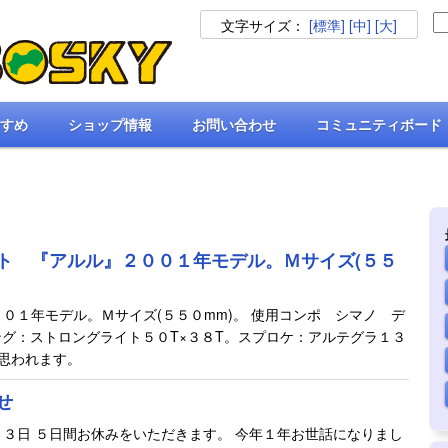
文字サイズ：
[標準]
[中]
[大]
すめ
ショップ情報
お問い合わせ
コミュニティボード
ト 『アルル』２００１年モデル。Ｍサイズ(５５
０１年モデル。Ｍサイズ(５５０mm)。 使用コンポ シマノ デ
ング：ストロングライト５０T×３８T。スプロケ：アルテグラ１３
と思われます。
せ
３日 ５日間お休みをいただきます。 今年１年お世話になりまし