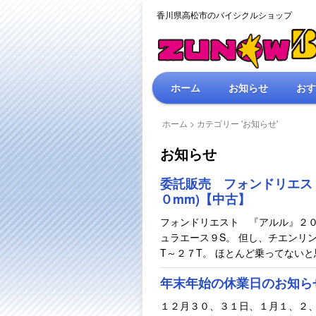
香川県高松市のバイシクルショップ
ホーム
お知らせ
おす
ホーム
> カテゴリー 'お知らせ'
お知らせ
委託販売 フォンドリエス
０mm)【中古】
フォンドリエスト 『アルル』２０
ュラエース９S。 但し、チエンリ
T～２７T。 ほとんど乗ってない
年末年始の休業日のお知ら
１２月３０、３１日、１月１、２、