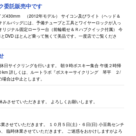
ク委託販売中です
 SE サイズ430mm （2012年モデル） サイコン及びライト（ヘッド＆
サドルバッグには、予備チューブと工具とワイヤーロックが入っ
NTオリジナル固定ローラー台（前輪載せ＆Ｒハブクイック付属） 今
とDVD ほとんど乗って無くて美品です。一度店でご覧くださ
せ
え休日サイクリングを行います。 朝９時ボスキー集合 午後２時帰
０km 詳しくは、ルートラボ『ボスキーサイクリング 琴平 ２/
の場合は中止とします。
お休みさせていただきます。 よろしくお願いします。
休業させていただきます。 １０月５日(土)・６日(日) 小豆島センチ
、 臨時休業させていただきます。 ご迷惑をおかけしますがよろ